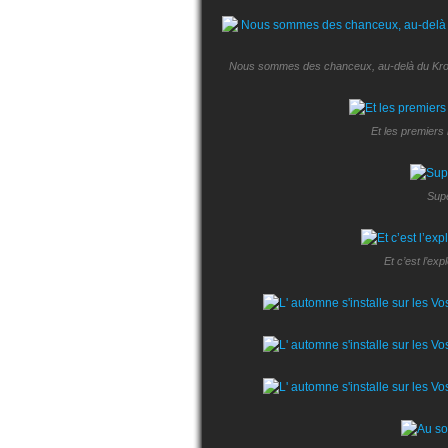
Nous sommes des chanceux, au-delà du Kronth
Et les premiers 
Supe
Et c’est l’exp