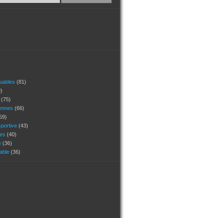
quables
(81)
)
s
(75)
ennes
(66)
59)
portive
(43)
ges
(40)
e
(36)
uable
(36)