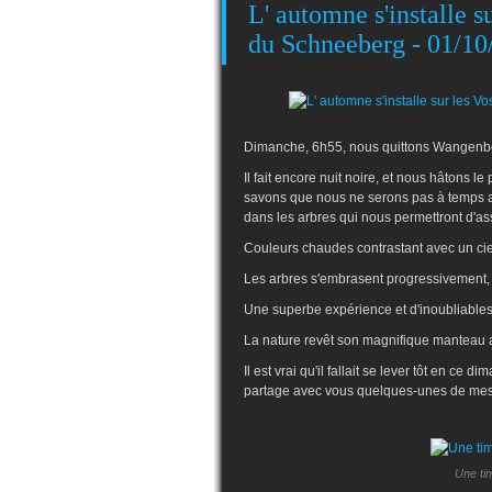
L' automne s'installe s
du Schneeberg - 01/10
Dimanche, 6h55, nous quittons Wangenbo
Il fait encore nuit noire, et nous hâtons l
savons que nous ne serons pas à temps
dans les arbres qui nous permettront d'as
Couleurs chaudes contrastant avec un cie
Les arbres s'embrasent progressivement, l
Une superbe expérience et d'inoubliable
La nature revêt son magnifique manteau 
Il est vrai qu'il fallait se lever tôt en ce 
partage avec vous quelques-unes de 
Une tim