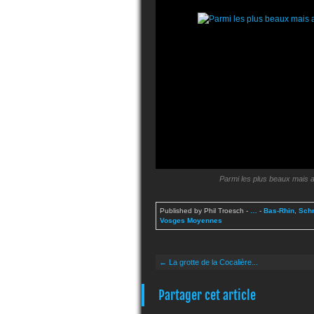
Parmi les plus beaux mais 
Published by Phil Troesch
-
…
-
Bas-Rhin
,
Schn
Vosges Moyennes
← La grotte de la Cocalière...
Partager cet article