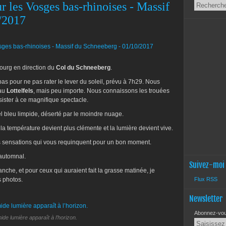
ur les Vosges bas-rhinoises - Massif
/2017
urg en direction du
Col du Schneeberg
.
e pas pour ne pas rater le lever du soleil, prévu à 7h29. Nous
 au
Lottelfels
, mais peu importe. Nous connaissons les trouées
sister à ce magnifique spectacle.
l bleu limpide, déserté par le moindre nuage.
a température devient plus clémente et la lumière devient vive.
s sensations qui vous requinquent pour un bon moment.
automnal.
Suivez-moi
dimanche, et pour ceux qui auraient fait la grasse matinée, je
mes photos.
Flux RSS
Newsletter
Abonnez-vous
ide lumière apparaît à l’horizon.