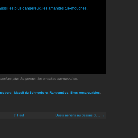
aussi les plus dangereux, les amanites tue-mouches.
eeberg - Massif du Schneeberg
,
Randonnées
,
Sites remarquables
,
⇧ Haut
Duels aériens au dessus du... →