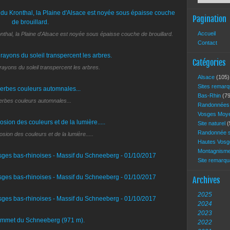
Pagination
Accueil
al, la Plaine d'Alsace est noyée sous épaisse couche de brouillard.
Contact
Catégories
rayons du soleil transpercent les arbres.
Alsace
(105)
Sites remar
Bas-Rhin
(79
rbes couleurs automnales...
Randonnée
Vosges Moy
Site naturel
(
Randonnée s
losion des couleurs et de la lumière.....
Hautes Vos
Montagnism
Site remarq
Archives
2025
2024
2023
2022