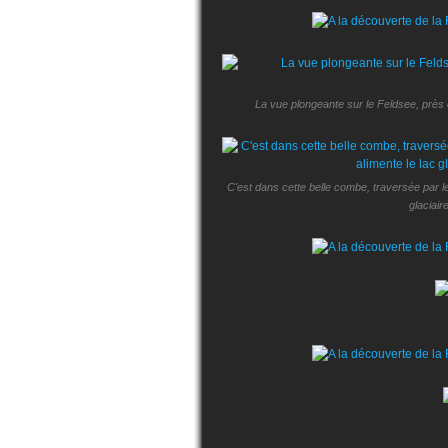
La vue plongeante sur le Feldsee, près
C'est dans cette belle combe, traversée par 
glaciair