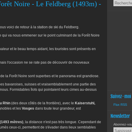
Forêt Noire - Le Feldberg (1493m) -
us voici de retour à la station de ski du Feldberg.
le qui va nous emmener sur le point culminant de la Forêt Noire
aleur et le beau temps aidant, les touristes sont présents en
, mais l'occasion ne se rate pas de découvrir de nouveaux
s de la Forêt Noire sont superbes et le panorama est grandiose.
Alpes bavaroises, suisses et vraisemblablement une partie des
 nous. Formidables îlots qui pointaient leurs cimes au-dessus
Suivez-moi
du Rhin
(des deux côtés de la frontière), avec le
Kaiserstuhl,
Flux RSS
gnobles et les
Vosges
dans toute leur grandeur, est
Newsletter
(1493 mètres)
, la distance n'est pas très longue. Cependant de
Abonnez-vous
umés ceux-ci, permettent de s'évader dans lieux semblables