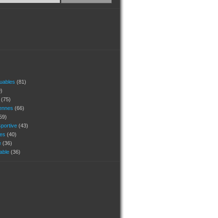
quables
(81)
)
s
(75)
ennes
(66)
59)
portive
(43)
ges
(40)
e
(36)
uable
(36)