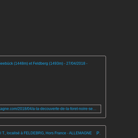
A la découverte
L
e
M
a
s
s
http://www.passion-escalade-et-montagne.com/2018/04/a-la-decouverte-de-la-foret-noire-seebuck-1448m-et-feldebrg-27/04/2018.html
i
f
d
u
Parcours : FELDBERG, créé par Phil T., localisé à FELDEBRG, Hors France - ALLEMAGNE
F