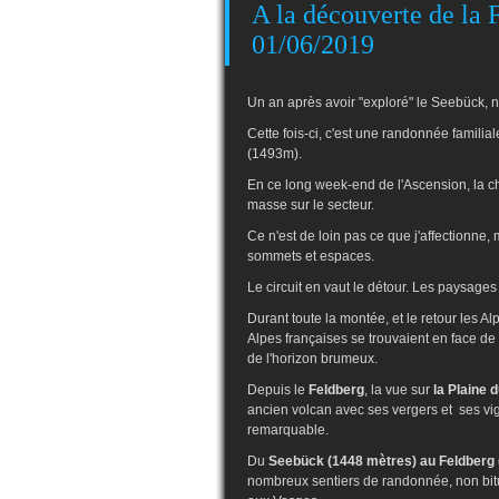
A la découverte de la 
01/06/2019
Un an après avoir "exploré" le Seebück, no
Cette fois-ci, c'est une randonnée familia
(1493m).
En ce long week-end de l'Ascension, la ch
masse sur le secteur.
Ce n'est de loin pas ce que j'affectionne
sommets et espaces.
Le circuit en vaut le détour. Les paysage
Durant toute la montée, et le retour les 
Alpes françaises se trouvaient en face de
de l'horizon brumeux.
Depuis le
Feldberg
, la vue sur
la Plaine 
ancien volcan avec ses vergers et ses vi
remarquable.
Du
Seebück (1448 mètres) au Feldberg 
nombreux sentiers de randonnée, non bit