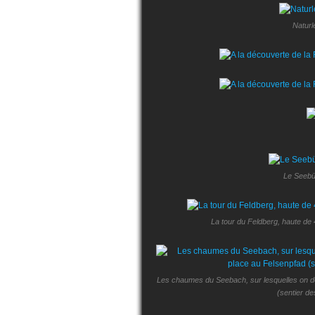
Naturl
Le Seebüc
La tour du Feldberg, haute de 
Les chaumes du Seebach, sur lesquelles on dev
(sentier d