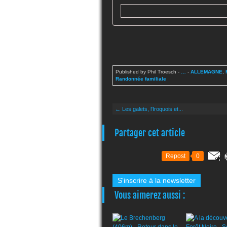
Published by Phil Troesch
-
…
-
ALLEMAGNE
,
Randonnée familiale
← Les galets, l'Iroquois et...
Partager cet article
Repost
0
S'inscrire à la newsletter
Vous aimerez aussi :