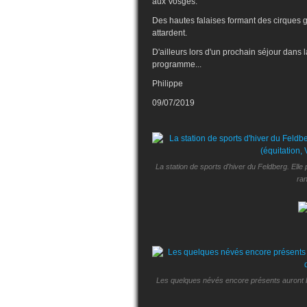
aux Vosges.
Des hautes falaises formant des cirques g
attardent.
D'ailleurs lors d'un prochain séjour dans l
programme...
Philippe
09/07/2019
La station de sports d'hiver du Feldberg. Ell
ran
Les quelques névés encore présents auront b