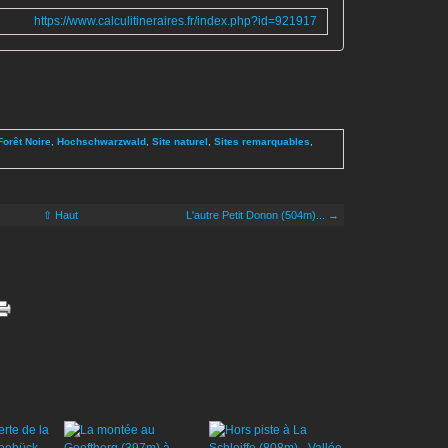
e
https://www.calculitineraires.fr/index.php?id=921917
l
d
b
e
r
g
Forêt Noire
,
Hochschwarzwald
,
Site naturel
,
Sites remarquables
,
,
p
o
i
⇧ Haut
L'autre Petit Donon (504m)... →
n
t
c
u
l
m
i
n
a
n
t