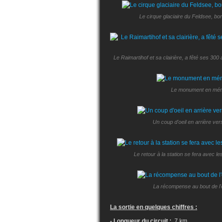
Le cirque glaciaire du Feldsee, bord
Le Raimartihof et sa clairière, a fêté ses 3
Le monument en mémo
Un coup d'oeil en arrière ver
Le retour à la station se fera avec l
La récompense au bout de l'e
La sortie en quelques chiffres :
- Longueur du circuit :
7 km