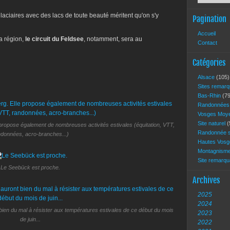
laciaires avec des lacs de toute beauté méritent qu'on s'y
Pagination
Accueil
a région,
le circuit du Feldsee
, notamment, sera au
Contact
Catégories
Alsace
(105)
Sites remar
Bas-Rhin
(79
Randonnée
Vosges Moy
Site naturel
(
e propose également de nombreuses activités estivales (équitation, VTT,
Randonnée s
données, acro-branches...)
Hautes Vos
Montagnism
Site remarq
Le Seebück est proche.
Archives
2025
2024
ien du mal à résister aux températures estivales de ce début du mois
2023
de juin...
2022