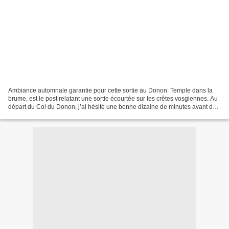
Ambiance automnale garantie pour cette sortie au Donon. Temple dans la
brume, est le post relatant une sortie écourtée sur les crêtes vosgiennes. Au
départ du Col du Donon, j’ai hésité une bonne dizaine de minutes avant de
sortir de la voiture et de gravir...