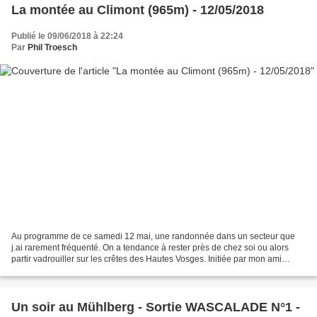
La montée au Climont (965m) - 12/05/2018
Publié le 09/06/2018 à 22:24
Par
Phil Troesch
Au programme de ce samedi 12 mai, une randonnée dans un secteur que
j.ai rarement fréquenté. On a tendance à rester près de chez soi ou alors
partir vadrouiller sur les crêtes des Hautes Vosges. Initiée par mon ami
Claude, cette sortie nous emmena au...
Un soir au Mühlberg - Sortie WASCALADE N°1 -