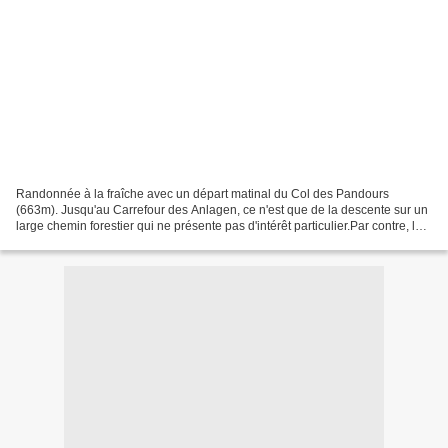
Randonnée à la fraîche avec un départ matinal du Col des Pandours
(663m). Jusqu'au Carrefour des Anlagen, ce n'est que de la descente sur un
large chemin forestier qui ne présente pas d'intérêt particulier.Par contre, la
crête du Ringelsberg est de toute...