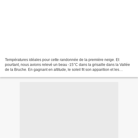
Températures idéales pour cette randonnée de la première neige. Et
pourtant, nous avions relevé un beau -15°C dans la grisaille dans la Vallée
de la Bruche. En gagnant en altitude, le soleil fit son apparition et les
températures devinrent plus clémentes....