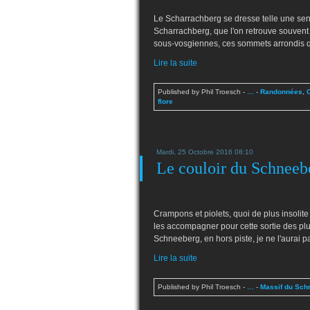
Le Scharrachberg se dresse telle une sent
Scharrachberg, que l'on retrouve souvent s
sous-vosgiennes, ces sommets arrondis qu
Lire la suite
Published by Phil Troesch
-
…
-
Randonnées
,
flore
Mardi, 25 Octobre 2016 08:10
Le couloir du Schneeb
Crampons et piolets, quoi de plus insoli
les accompagner pour cette sortie des plus
Schneeberg, en hors piste, je ne l'aurai p
Lire la suite
Published by Phil Troesch
-
…
-
Massif du Sch