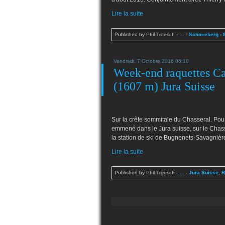
Lire la suite
Published by Phil Troesch
-
…
-
Schneeberg - 
Vendredi, 7 Octobre 2016 06:10
Week-end raquettes Cai
(1607 m) Jura Suisse
Sur la crête sommitale du Chasseral. Po
emmené dans le Jura suisse, sur le Chasse
la station de ski de Bugnenets-Savagnières
Lire la suite
Published by Phil Troesch
-
…
-
Jura Suisse
,
R