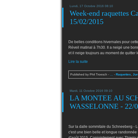
Lundi, 17 Octobre 2016 08:10
Week-end raquettes Cai
15/02/2015
De belles conditions hivernales pour ce
Réveil matinal à 7h30. Il a neigé une bon
et il neige toujours au moment de quitter le
Lire la suite
Published by Phil Troesch
-
…
-
Raquettes
,
Jur
Mardi, 11 Octobre 2016 09:10
LA MONTEE AU SC
WASSELONNE - 22/0
Sur la dalle sommitale du Schneeberg - Le 
c'est une bien belle et longue randonnée
d'août 2015. Conjointement avec Thierry 