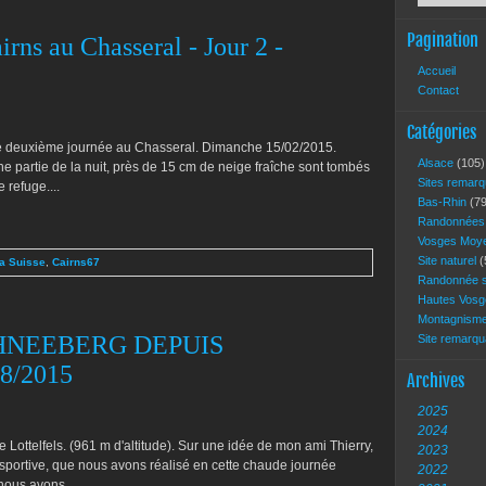
Pagination
rns au Chasseral - Jour 2 -
Accueil
Contact
Catégories
tte deuxième journée au Chasseral. Dimanche 15/02/2015.
Alsace
(105)
ne partie de la nuit, près de 15 cm de neige fraîche sont tombés
Sites remar
 refuge....
Bas-Rhin
(79
Randonnée
Vosges Moy
Site naturel
(
a Suisse
,
Cairns67
Randonnée s
Hautes Vos
Montagnism
HNEEBERG DEPUIS
Site remarq
8/2015
Archives
2025
2024
Lottelfels. (961 m d'altitude). Sur une idée de mon ami Thierry,
2023
 sportive, que nous avons réalisé en cette chaude journée
2022
nous avons...