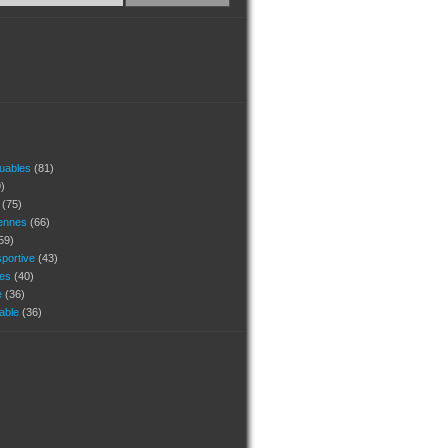
quables
(81)
)
s
(75)
ennes
(66)
59)
portive
(43)
ges
(40)
e
(36)
uable
(36)