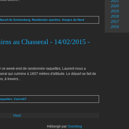
2021
2020
2019
2018
Massif du Schneeberg
,
Randonnée sportive
,
Vosges du Nord
2017
2016
rns au Chasseral - 14/02/2015 -
ur ce week-end de randonnée raquettes, Laurent nous a
ral qui culmine à 1607 mètres d'altitude. Le départ se fait de
, à travers...
aquettes
,
Cairns67
Haut
Hébergé par
Overblog