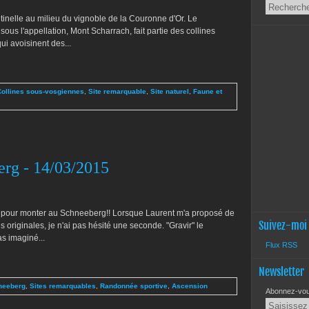
inelle au milieu du vignoble de la Couronne d'Or. Le
ous l'appellation, Mont Scharrach, fait partie des collines
i avoisinent des...
Collines sous-vosgiennes
,
Site remarquable
,
Site naturel
,
Faune et
erg - 14/03/2015
te pour monter au Schneeberg!! Lorsque Laurent m'a proposé de
Suivez-moi
 originales, je n'ai pas hésité une seconde. "Gravir" le
as imaginé...
Flux RSS
Newsletter
neeberg
,
Sites remarquables
,
Randonnée sportive
,
Ascension
Abonnez-vous