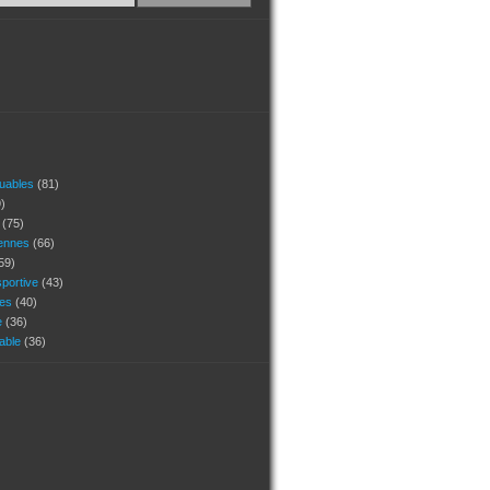
quables
(81)
)
s
(75)
ennes
(66)
59)
portive
(43)
ges
(40)
e
(36)
uable
(36)