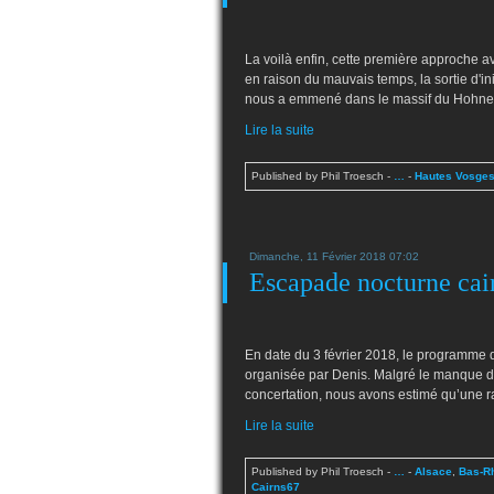
La voilà enfin, cette première approche a
en raison du mauvais temps, la sortie d'in
nous a emmené dans le massif du Hohnec
Lire la suite
Published by Phil Troesch
-
…
-
Hautes Vosge
Dimanche, 11 Février 2018 07:02
Escapade nocturne cai
En date du 3 février 2018, le programme 
organisée par Denis. Malgré le manque de 
concertation, nous avons estimé qu’une r
Lire la suite
Published by Phil Troesch
-
…
-
Alsace
,
Bas-R
Cairns67