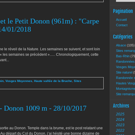
Pagination
et le Petit Donon (961m) : "Carpe
Accueil
Contact
 14/01/2018
Catégories
Alsace
(105)
ne le réveil de la Nature. Les semaines se suivent, et sont loin
Sites remar
 « les semaines se précèdent »...... Chronologiquement, cette
Bas-Rhin
(79
ant...
Randonnée
Vosges Moy
Site naturel
(
Randonnée s
hin
,
Vosges Moyennes
,
Haute vallée de la Bruche
,
Sites
Hautes Vos
Montagnism
Site remarq
Archives
 - Donon 1009 m - 28/10/2017
2025
2024
2023
ortie au Donon. Temple dans la brume, est le post relatant une
2022
. Au départ du Col du Donon, j’ai hésité une bonne dizaine de