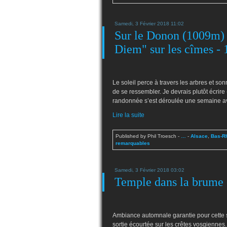
Samedi, 3 Février 2018 11:02
Sur le Donon (1009m) 
Diem" sur les cîmes -
Le soleil perce à travers les arbres et son
de se ressembler. Je devrais plutôt écrire
randonnée s’est déroulée une semaine av
Lire la suite
Published by Phil Troesch
-
…
-
Alsace
,
Bas-R
remarquables
Samedi, 3 Février 2018 03:02
Temple dans la brume
Ambiance automnale garantie pour cette s
sortie écourtée sur les crêtes vosgiennes