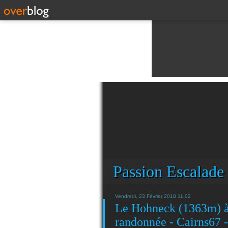
Passion Escalade
Vendredi, 23 Février 2018 11:02
Le Hohneck (1363m) à 
randonnée - Cairns67 