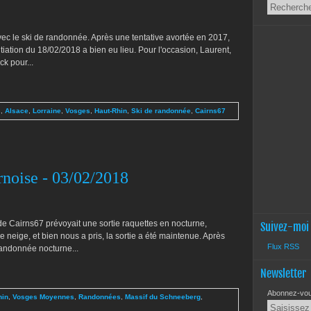
vec le ski de randonnée. Après une tentative avortée en 2017,
itiation du 18/02/2018 a bien eu lieu. Pour l'occasion, Laurent,
k pour...
s
,
Alsace
,
Lorraine
,
Vosges
,
Haut-Rhin
,
Ski de randonnée
,
Cairns67
rnoise - 03/02/2018
de Cairns67 prévoyait une sortie raquettes en nocturne,
Suivez-moi
neige, et bien nous a pris, la sortie a été maintenue. Après
Flux RSS
andonnée nocturne...
Newsletter
Abonnez-vous
hin
,
Vosges Moyennes
,
Randonnées
,
Massif du Schneeberg
,