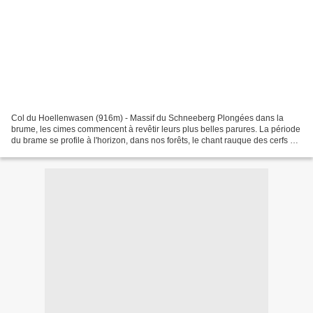
Col du Hoellenwasen (916m) - Massif du Schneeberg Plongées dans la
brume, les cimes commencent à revêtir leurs plus belles parures. La période
du brame se profile à l'horizon, dans nos forêts, le chant rauque des cerfs est
imminent. Les premières colchiques...