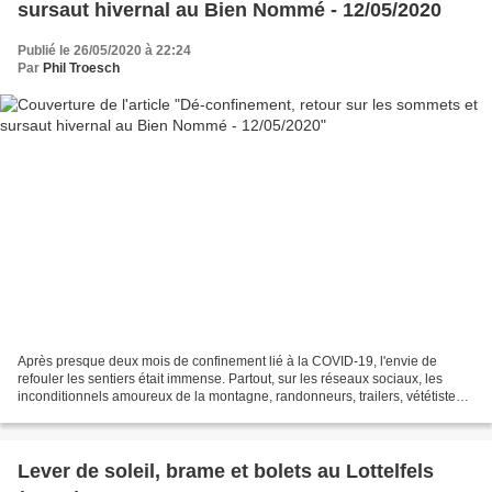
sursaut hivernal au Bien Nommé - 12/05/2020
Publié le 26/05/2020 à 22:24
Par
Phil Troesch
Après presque deux mois de confinement lié à la COVID-19, l'envie de
refouler les sentiers était immense. Partout, sur les réseaux sociaux, les
inconditionnels amoureux de la montagne, randonneurs, trailers, vététistes,
mais aussi ceux, privés de "liberté",...
Lever de soleil, brame et bolets au Lottelfels