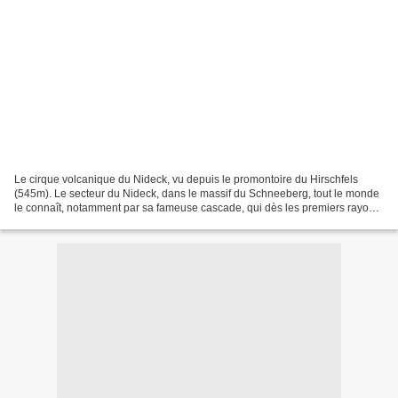
Le cirque volcanique du Nideck, vu depuis le promontoire du Hirschfels
(545m). Le secteur du Nideck, dans le massif du Schneeberg, tout le monde
le connaît, notamment par sa fameuse cascade, qui dès les premiers rayons
du soleil est prise d'assaut par...