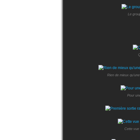
Le group
Q
Rien de mieux qu'une 
Pour une
Cette vue 