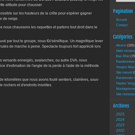
ette altitude pour chausser.
Pagination
ssible sur les hauteurs de la crête pour espérer gagner
ur de neige.
Accueil
Contact
ue nous chaussons les raquettes et partons tout droit dans le
Catégories
ouvé par tout le groupe, nous fût bénéfique. Un magnifique lever
Alsace
(105)
inutes de marche à peine. Spectacle toujours fort apprécié lors
Sites remar
Bas-Rhin
(79
es versants enneigés, avalanches, ou autre DVA, nous
Randonnée
e d'estimation de l'angle de la pente à l'aide de la méthode
Vosges Moy
Site naturel
(
Randonnée s
de kilomètres que nous avons foulé sentiers, clairières, sous-
Hautes Vos
e rochers et d'endroits insolites.
Montagnism
Site remarq
Archives
2025
2024
2023
2022