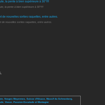
te, la pente à bien supérieure à 30°!!!!
t de nouvelles sorties raquettes, entre autres.
 :
hin
,
Vosges Moyennes
,
Suisse d'Alsace
,
Massif du Schneeberg
,
ade
,
Voeux
,
Passion Escalade et Montagne