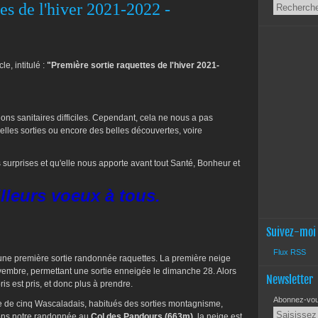
es de l'hiver 2021-2022 -
le, intitulé :
"Première sortie raquettes de l'hiver 2021-
ns sanitaires difficiles. Cependant, cela ne nous a pas
lles sorties ou encore des belles découvertes, voire
surprises et qu'elle nous apporte avant tout Santé, Bonheur et
leurs voeux à tous.
Suivez-moi
Flux RSS
 une première sortie randonnée raquettes. La première neige
vembre, permettant une sortie enneigée le dimanche 28. Alors
Newsletter
ris est pris, et donc plus à prendre.
Abonnez-vous
 de cinq Wascaladais, habitués des sorties montagnisme,
rons notre randonnée au
Col des Pandours (663m)
, la neige est