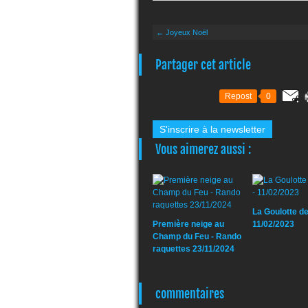
← Joyeux Noël
Partager cet article
Repost
0
S'inscrire à la newsletter
Vous aimerez aussi :
La Goulotte de
Première neige au
11/02/2023
Champ du Feu - Rando
raquettes 23/11/2024
commentaires