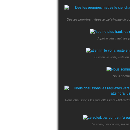
Dès les premiers mètres le ciel change de cou
A peine plus haut, les 
Et enfin, le voilà, juste en
Nous sommes
Nous chaussons les raquettes vers 800 mètres 
Le soleil, par contre, n'a pa