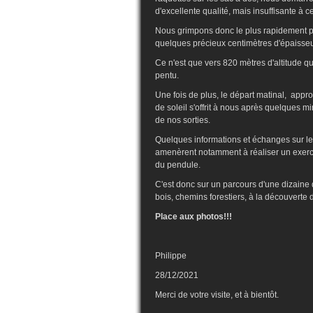
d'excellente qualité, mais insuffisante à c
Nous grimpons donc le plus rapidement po
quelques précieux centimètres d'épaisse
Ce n'est que vers 820 mètres d'altitude q
pentu.
Une fois de plus, le départ matinal, appr
de soleil s'offrit à nous après quelques m
de nos sorties.
Quelques informations et échanges sur l
amenèrent notamment à réaliser un exercic
du pendule.
C'est donc sur un parcours d'une dizaine 
bois, chemins forestiers, à la découverte d
Place aux photos!!!
Philippe
28/12/2021
Merci de votre visite, et à bientôt.