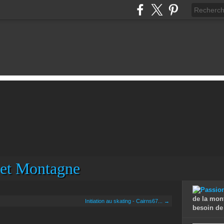
 et Montagne
de la mon
Initiation au skating - Cairns67... →
besoin de 