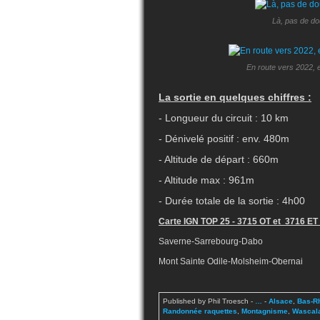
Là, pas de dou
En route vers 2022, e
La sortie en quelques chiffres :
- Longueur du circuit : 10 km
- Dénivelé positif : env. 480m
- Altitude de départ : 660m
- Altitude max : 961m
- Durée totale de la sortie : 4h00
Carte IGN TOP 25 - 3715 OT et 3716 ET
Saverne-Sarrebourg-Dabo
Mont Sainte Odile-Molsheim-Obernai
Published by Phil Troesch
-
…
-
Alsace
,
Bas-R
Randonnée raquettes
,
Montagnisme
,
Wascal