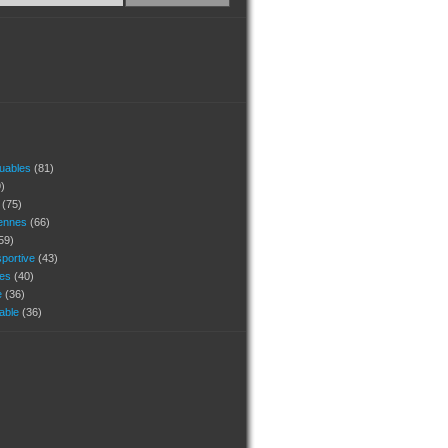
quables
(81)
)
s
(75)
ennes
(66)
59)
portive
(43)
ges
(40)
e
(36)
uable
(36)