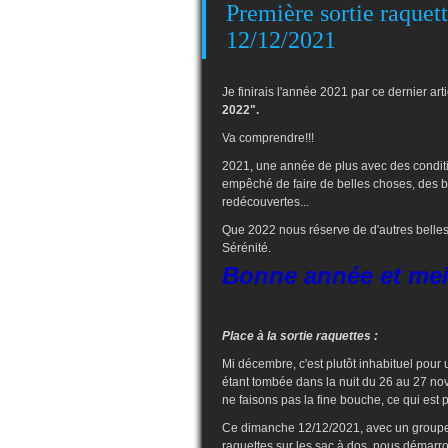
Première sortie raquett
12/12/2021
Je finirais l'année 2021 par ce dernier artic
2022".
Va comprendre!!!
2021, une année de plus avec des conditio
empêché de faire de belles choses, des be
redécouvertes...
Que 2022 nous réserve de d'autres belles 
Sérénité.
Bonne année et meil
Place à la sortie raquettes :
Mi décembre, c'est plutôt inhabituel pour
étant tombée dans la nuit du 26 au 27 no
ne faisons pas la fine bouche, ce qui est p
Ce dimanche 12/12/2021, avec un groupe
raquettes sur les sac à dos, nous démar