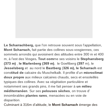
Le Scharrachberg,
que l'on retrouve souvent sous l'appellation,
Mont Scharrach,
fait partie des collines sous-vosgiennes, ces
sommets arrondis qui avoisinent des altitudes entre 300 m et 400
m, à l'est des Vosges
. Tout com
me ses voisins le
Stephansberg
(373 m)
,
le Marlenberg (369 m)
, le Goeftberg
(397
m), le
Jesselsberg
et au nord le
Bastberg
(
326 m), le Scharrach
est
cons
titué de
calcaire du Muschelkalk. Il profite d'un
microclimat
doux propre
aux milieux calcaires chauds, secs et ensoleillés
typiques des collines. Avec sa végétation particulière et
notamment ses grands pins, il me fait penser à
un milieu
méditerranéen
. Sur ses
pelouses sèches
, on trouve d'
innombrables
plantes rares
, menacées ou en voie de
disparition.
Culminant à 316m d'altitude, le
Mont Scharrach
émerge des