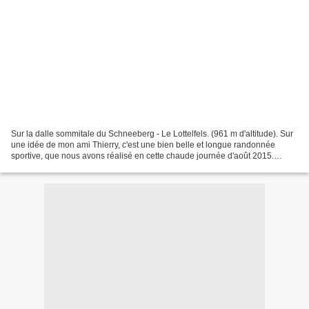
Sur la dalle sommitale du Schneeberg - Le Lottelfels. (961 m d'altitude). Sur
une idée de mon ami Thierry, c'est une bien belle et longue randonnée
sportive, que nous avons réalisé en cette chaude journée d'août 2015.
Conjointement avec Thierry nous avons...