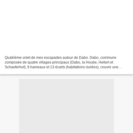
Quatrième volet de mes escapades autour de Dabo. Dabo, commune
composée de quatre villages principaux (Dabo, la Hoube, Hellert et
Schaeferhof), 9 hameaux et 13 écarts (habitations isolées), couvre une
superficie de 4800 hectares (dont 4000 de forêt domaniales...