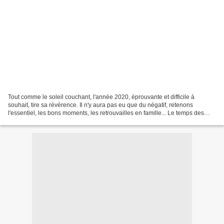
Tout comme le soleil couchant, l'année 2020, éprouvante et difficile à
souhait, tire sa révérence. Il n'y aura pas eu que du négatif, retenons
l'essentiel, les bons moments, les retrouvailles en famille... Le temps des
rétrospectives et des bilans viendra...