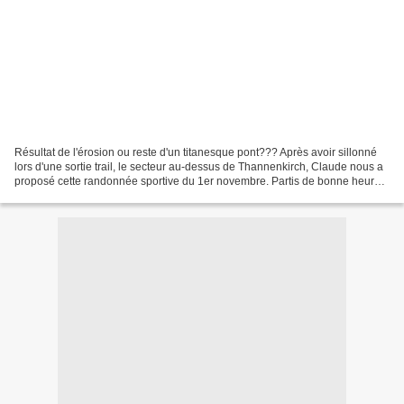
Résultat de l'érosion ou reste d'un titanesque pont??? Après avoir sillonné
lors d'une sortie trail, le secteur au-dessus de Thannenkirch, Claude nous a
proposé cette randonnée sportive du 1er novembre. Partis de bonne heure,
dans le brouillard, de Wasselonne,...