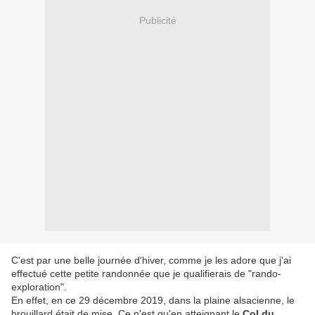
Publicité
C'est par une belle journée d'hiver, comme je les adore que j'ai
effectué cette petite randonnée que je qualifierais de "rando-
exploration".
En effet, en ce 29 décembre 2019, dans la plaine alsacienne, le
brouillard était de mise. Ce n'est qu'en atteignant le
Col du