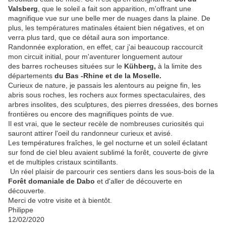
Valsberg
, que le soleil a fait son apparition, m'offrant une
magnifique vue sur une belle mer de nuages dans la plaine. De
plus, les températures matinales étaient bien négatives, et on
verra plus tard, que ce détail aura son importance.
Randonnée exploration, en effet, car j'ai beaucoup raccourcit
mon circuit initial, pour m'aventurer longuement autour
des barres rocheuses situées sur le
Kühberg,
à la limite des
départements
du Bas -Rhine et de la Moselle.
Curieux de nature, je passais les alentours au peigne fin, les
abris sous roches, les rochers aux formes spectaculaires, des
arbres insolites, des sculptures, des pierres dressées, des bornes
frontières ou encore des magnifiques points de vue.
Il est vrai, que le secteur recèle de nombreuses curiosités qui
sauront attirer l'oeil du randonneur curieux et avisé.
Les températures fraîches, le gel nocturne et un soleil éclatant
sur fond de ciel bleu avaient sublimé la forêt, couverte de givre
et de multiples cristaux scintillants.
Un réel plaisir de parcourir ces sentiers dans les sous-bois de la
Forêt domaniale de Dabo
et d'aller de découverte en
découverte.
Merci de votre visite et à bientôt.
Philippe
12/02/2020