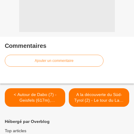
Commentaires
Ajouter un commentaire
< Autour de Dabo (7) -
A la découverte du Süd-
Geisfels (617m),
Tyrol (2) - Le tour du Lago
Gemsenberg (506m) et
de Vernago (Vernagter
Seeb.
Stausee) 1680m -
28/07/2021 >
Hébergé par Overblog
Top articles