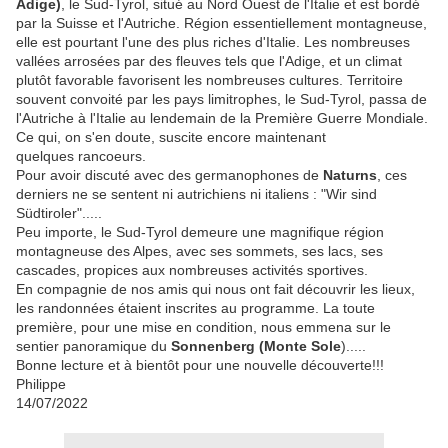
Adige)
, le Sud-Tyrol, situé au Nord Ouest de l'Italie et est bordé
par la Suisse et l'Autriche. Région essentiellement montagneuse,
elle est pourtant l'une des plus riches d'Italie. Les nombreuses
vallées arrosées par des fleuves tels que l'Adige, et un climat
plutôt favorable favorisent les nombreuses cultures. Territoire
souvent convoité par les pays limitrophes, le Sud-Tyrol, passa de
l'Autriche à l'Italie au lendemain de la Première Guerre Mondiale.
Ce qui, on s'en doute, suscite encore maintenant
quelques rancoeurs.
Pour avoir discuté avec des germanophones de
Naturns
, ces
derniers ne se sentent ni autrichiens ni italiens : "Wir sind
Südtiroler".....
Peu importe, le Sud-Tyrol demeure une magnifique région
montagneuse des Alpes, avec ses sommets, ses lacs, ses
cascades, propices aux nombreuses activités sportives.
En compagnie de nos amis qui nous ont fait découvrir les lieux,
les randonnées étaient inscrites au programme. La toute
première, pour une mise en condition, nous emmena sur le
sentier panoramique du
Sonnenberg (Monte Sole
).....
Bonne lecture et à bientôt pour une nouvelle découverte!!!
Philippe
14/07/2022