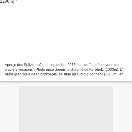
Aperçu des Spitzkoepfe, en septembre 2015, lors de "La découverte des
glaciers vosgiens". Photo prise depuis la chaume de Kerbholz (1033m). L'
Arête granitique des Spitzkoepfe, se situe au sud du Hohneck (1363m), en
contrebas des pentes du Kastelberg...