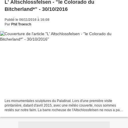
L' Altschlossfelsen - "le Colorado du
Bitcherland*" - 30/10/2016
Publié le 06/11/2016 à 16:08
Par
Phil Troesch
Les monumentales sculptures du Palatinat. Lors d'une première visite
printanière, datant d'avril 2015, avec une météo couverte, nous sommes
restés sur notre faim. La barre rocheuse de l'Altschlossfelsen ne nous a pas
délivré tous ses secrets. L' automne...