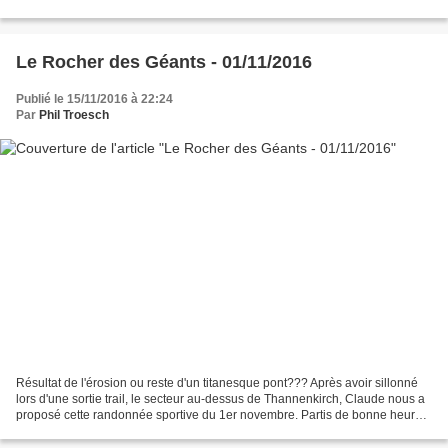
clémentes ont déstabilisé la couche de neige,...
Le Rocher des Géants - 01/11/2016
Publié le 15/11/2016 à 22:24
Par
Phil Troesch
Résultat de l'érosion ou reste d'un titanesque pont??? Après avoir sillonné
lors d'une sortie trail, le secteur au-dessus de Thannenkirch, Claude nous a
proposé cette randonnée sportive du 1er novembre. Partis de bonne heure,
dans le brouillard, de Wasselonne,...