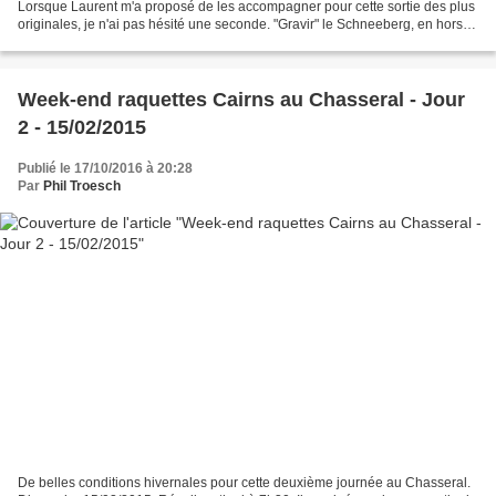
Lorsque Laurent m'a proposé de les accompagner pour cette sortie des plus
originales, je n'ai pas hésité une seconde. "Gravir" le Schneeberg, en hors
piste, je ne l'aurai pas imaginé...
Week-end raquettes Cairns au Chasseral - Jour
2 - 15/02/2015
Publié le 17/10/2016 à 20:28
Par
Phil Troesch
De belles conditions hivernales pour cette deuxième journée au Chasseral.