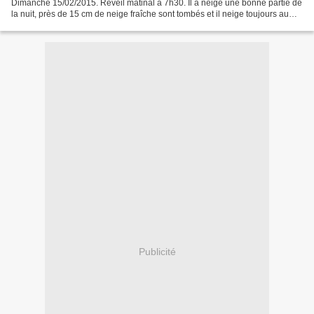
Dimanche 15/02/2015. Réveil matinal à 7h30. Il a neigé une bonne partie de
la nuit, près de 15 cm de neige fraîche sont tombés et il neige toujours au
moment de quitter le refuge....
Publicité