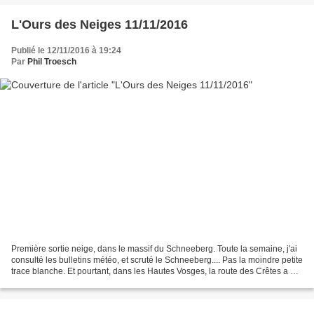
L'Ours des Neiges 11/11/2016
Publié le 12/11/2016 à 19:24
Par
Phil Troesch
Première sortie neige, dans le massif du Schneeberg. Toute la semaine, j'ai
consulté les bulletins météo, et scruté le Schneeberg.... Pas la moindre petite
trace blanche. Et pourtant, dans les Hautes Vosges, la route des Crêtes a été
fermée, plus de 30cm...