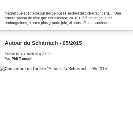
Magnifique spectacle sur les pelouses sèches du Scharrachberg..... Une
arrière saison de rêve que cet automne 2016. L' été indien joue les
prolongations, à notre plus grande joie, et nous offre les couleurs
flamboyantes des feuillages des arbres, associées...
Autour du Scharrach - 05/2015
Publié le 31/10/2016 à 23:28
Par
Phil Troesch